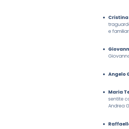
Cristina
traguardo
e familia
Giovann
Giovann
Angelo G
Maria Te
sentite c
Andrea G
Raffaell