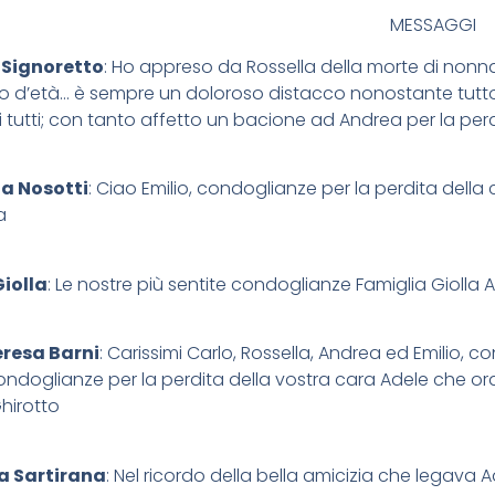
MESSAGGI
 Signoretto
: Ho appreso da Rossella della morte di nonna 
 d’età… è sempre un doloroso distacco nonostante tutto… 
ri tutti; con tanto affetto un bacione ad Andrea per la perd
a Nosotti
: Ciao Emilio, condoglianze per la perdita de
a
iolla
: Le nostre più sentite condoglianze Famiglia Giolla 
resa Barni
: Carissimi Carlo, Rossella, Andrea ed Emilio, 
ondoglianze per la perdita della vostra cara Adele che ora
hirotto
a Sartirana
: Nel ricordo della bella amicizia che legava