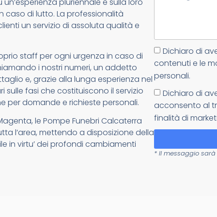
un’esperienza pluriennale e sulla loro
n caso di lutto. La professionalità
lienti un servizio di assoluta qualità e
Dichiaro di av
oprio staff per ogni urgenza in caso di
contenuti e le m
: chiamando i nostri numeri, un addetto
personali.
glio e, grazie alla lunga esperienza nel
 sulle fasi che costituiscono il servizio
Dichiaro di av
e per domande e richieste personali.
acconsento al tr
finalità di market
 Magenta, le Pompe Funebri Calcaterra
tutta l’area, mettendo a disposizione della
ile in virtu’ dei profondi cambiamenti
* Il messaggio sarà 