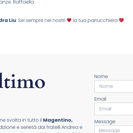
anze. Raffaella
ra Liu
: Sei sempre nei nostri
la tua parrucchiera
ltimo
Nome
Email
e svolta in tutto il
Magentino,
Message
zione e serietà dai fratelli Andrea e