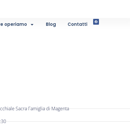
e operiamo
Blog
Contatti
cchiale Sacra Famiglia di Magenta
:30