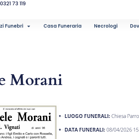
0321 73 119
zi Funebri
Casa Funeraria
Necrologi
Dov
e Morani
LUOGO FUNERALI:
Chiesa Parro
DATA FUNERALI:
08/04/2026 15