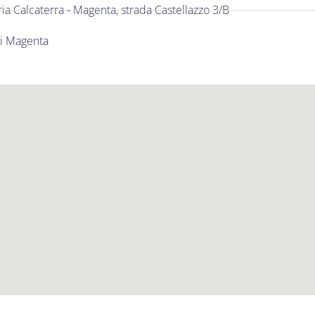
ia Calcaterra - Magenta, strada Castellazzo 3/B
di Magenta