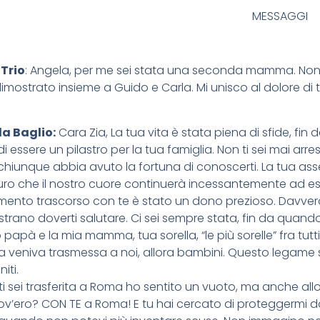
MESSAGGI
Trio
: Angela, per me sei stata una seconda mamma. Non sa
mostrato insieme a Guido e Carla. Mi unisco al dolore di tu
a Baglio:
Cara Zia, La tua vita è stata piena di sfide, fi
di essere un pilastro per la tua famiglia. Non ti sei mai ar
chiunque abbia avuto la fortuna di conoscerti. La tua as
curo che il nostro cuore continuerà incessantemente ad ess
ento trascorso con te è stato un dono prezioso. Davvero 
trano doverti salutare. Ci sei sempre stata, fin da quan
o papà e la mia mamma, tua sorella, “le più sorelle” fra tutti
 veniva trasmessa a noi, allora bambini. Questo legame spe
iti.
 sei trasferita a Roma ho sentito un vuoto, ma anche allo
’ero? CON TE a Roma! E tu hai cercato di proteggermi dal