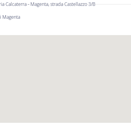
ia Calcaterra - Magenta, strada Castellazzo 3/B
di Magenta