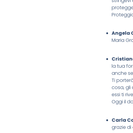
stringev
protegger
Proteggic
Angela 
Maria Gra
Cristian
la tua fo
anche se
Ti porter
cosa, gli
essi ti ri
Oggi il d
Carla C
grazie di