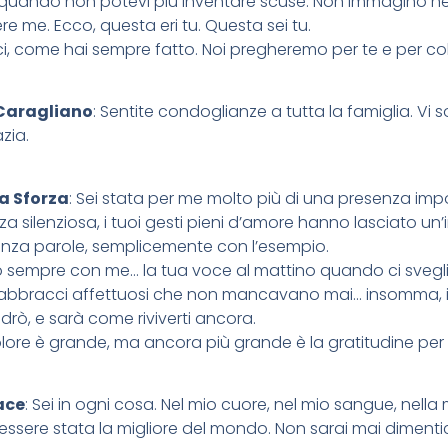
i quando non potevi più inventare scuse. Non immagino ne
e me. Ecco, questa eri tu. Questa sei tu.
i, come hai sempre fatto. Noi pregheremo per te e per col
Caragliano
: Sentite condoglianze a tutta la famiglia. Vi 
zia.
a Sforza
: Sei stata per me molto più di una presenza i
rza silenziosa, i tuoi gesti pieni d’amore hanno lasciato 
nza parole, semplicemente con l’esempio.
ò sempre con me… la tua voce al mattino quando ci sveglia
 abbracci affettuosi che non mancavano mai… insomma, in ta
vedrò, e sarà come riviverti ancora.
olore è grande, ma ancora più grande è la gratitudine per a
ace
: Sei in ogni cosa. Nel mio cuore, nel mio sangue, nel
 essere stata la migliore del mondo. Non sarai mai dimenti