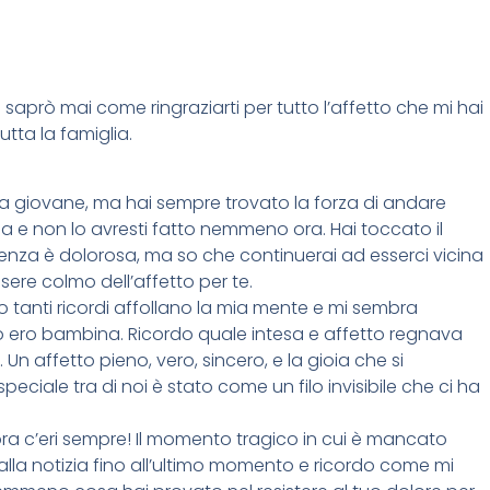
prò mai come ringraziarti per tutto l’affetto che mi hai
tta la famiglia.
n da giovane, ma hai sempre trovato la forza di andare
resa e non lo avresti fatto nemmeno ora. Hai toccato il
senza è dolorosa, ma so che continuerai ad esserci vicina
ere colmo dell’affetto per te.
tanti ricordi affollano la mia mente e mi sembra
do ero bambina. Ricordo quale intesa e affetto regnava
. Un affetto pieno, vero, sincero, e la gioia che si
ciale tra di noi è stato come un filo invisibile che ci ha
ra c’eri sempre! Il momento tragico in cui è mancato
la notizia fino all’ultimo momento e ricordo come mi