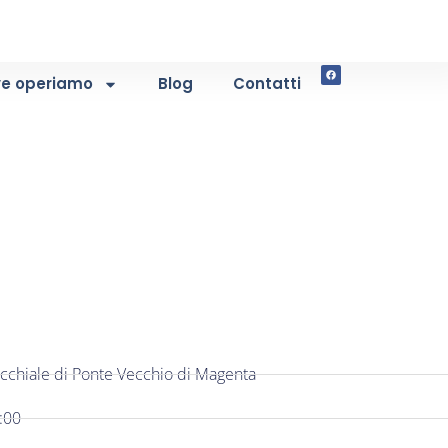
e operiamo
Blog
Contatti
cchiale di Ponte Vecchio di Magenta
:00