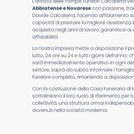
L’attività delle Pompe Funebri Calcaterra vien
Abbiatense e Novarese
con passione, tradi
Davide Calcaterra, facendo affidamento su 
capacità di prestare la migliore assistenza i
acquisita negli anni di lavoro garantisce ai c
affidabilità.
La nostra impresa mette a disposizione il pr
lutto, 24 ore su 24 e tutti i giorni dell’anno
sarà immediatamente operativo in ogni detta
settore, saprà da subito informare i famigliari
funebre completo, rimanendo a disposizion
Con la costruzione della Casa Funeraria di
sottolineano il loro ruolo di riferimento per 
collettività, una struttura ormai indispensab
avvenuti nella società moderna.