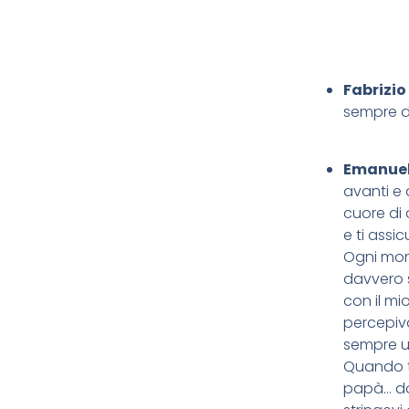
Fabrizio
sempre di
Emanuel
avanti e 
cuore di 
e ti assi
Ogni mom
davvero s
con il mi
percepiva
sempre un
Quando ti
papà… dov