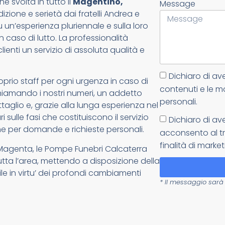
e svolta in tutto il
Magentino,
Message
zione e serietà dai fratelli Andrea e
un’esperienza pluriennale e sulla loro
n caso di lutto. La professionalità
lienti un servizio di assoluta qualità e
Dichiaro di av
oprio staff per ogni urgenza in caso di
contenuti e le m
: chiamando i nostri numeri, un addetto
personali.
glio e, grazie alla lunga esperienza nel
 sulle fasi che costituiscono il servizio
Dichiaro di av
e per domande e richieste personali.
acconsento al tr
finalità di market
 Magenta, le Pompe Funebri Calcaterra
tutta l’area, mettendo a disposizione della
ile in virtu’ dei profondi cambiamenti
* Il messaggio sarà 