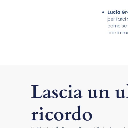
Lucia Gr
per farci
come se f
con imme
Lascia un u
ricordo