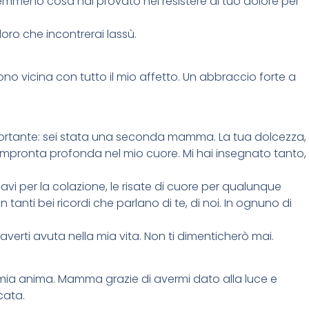
mmeno cosa hai provato nel resistere al tuo dolore per
oro che incontrerai lassù.
sono vicina con tutto il mio affetto. Un abbraccio forte a
mportante: sei stata una seconda mamma. La tua dolcezza,
un’impronta profonda nel mio cuore. Mi hai insegnato tanto,
vi per la colazione, le risate di cuore per qualunque
nti bei ricordi che parlano di te, di noi. In ognuno di
verti avuta nella mia vita. Non ti dimenticherò mai.
la mia anima. Mamma grazie di avermi dato alla luce e
cata.