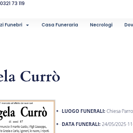
0321 73 119
zi Funebri
Casa Funeraria
Necrologi
Dov
la Currò
LUOGO FUNERALI:
Chiesa Parro
DATA FUNERALI:
24/05/2025 11