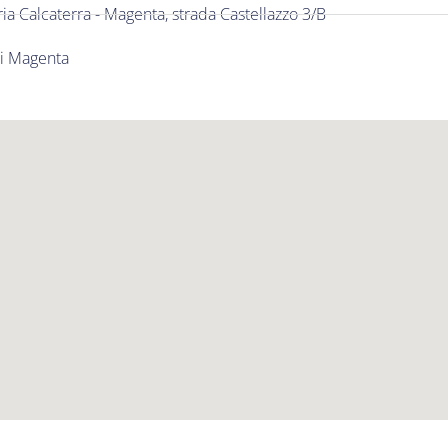
ia Calcaterra - Magenta, strada Castellazzo 3/B
di Magenta