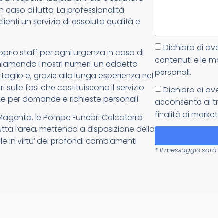
n caso di lutto. La professionalità
lienti un servizio di assoluta qualità e
Dichiaro di av
oprio staff per ogni urgenza in caso di
contenuti e le m
: chiamando i nostri numeri, un addetto
personali.
glio e, grazie alla lunga esperienza nel
 sulle fasi che costituiscono il servizio
Dichiaro di av
e per domande e richieste personali.
acconsento al tr
finalità di market
 Magenta, le Pompe Funebri Calcaterra
tutta l’area, mettendo a disposizione della
ile in virtu’ dei profondi cambiamenti
* Il messaggio sarà 