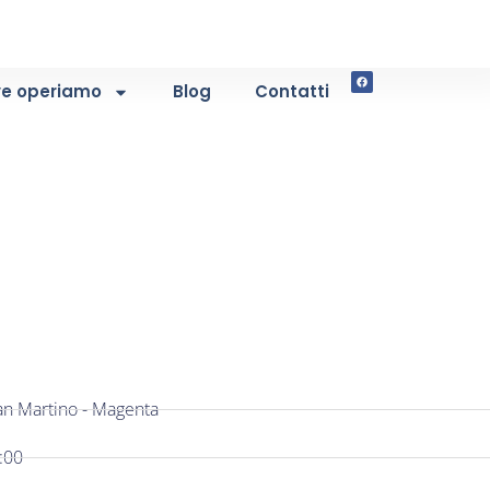
e operiamo
Blog
Contatti
San Martino - Magenta
:00