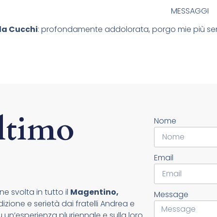
MESSAGGI
la Cucchi
: profondamente addolorata, porgo mie più sent
ltimo
Nome
Email
e svolta in tutto il
Magentino,
Message
zione e serietà dai fratelli Andrea e
un’esperienza pluriennale e sulla loro