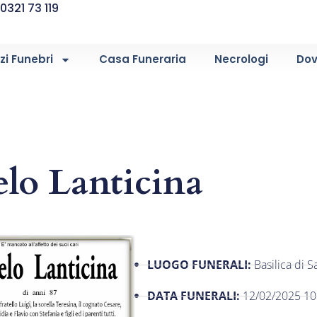
0321 73 119
zi Funebri
Casa Funeraria
Necrologi
Dov
lo Lanticina
LUOGO FUNERALI:
Basilica di 
DATA FUNERALI:
12/02/2025 10