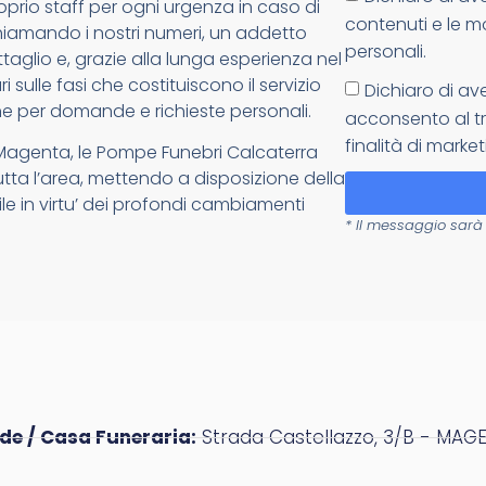
oprio staff per ogni urgenza in caso di
contenuti e le m
: chiamando i nostri numeri, un addetto
personali.
glio e, grazie alla lunga esperienza nel
 sulle fasi che costituiscono il servizio
Dichiaro di av
e per domande e richieste personali.
acconsento al tr
finalità di market
 Magenta, le Pompe Funebri Calcaterra
tutta l’area, mettendo a disposizione della
ile in virtu’ dei profondi cambiamenti
* Il messaggio sarà 
de / Casa Funeraria:
Strada Castellazzo, 3/B - MAGE