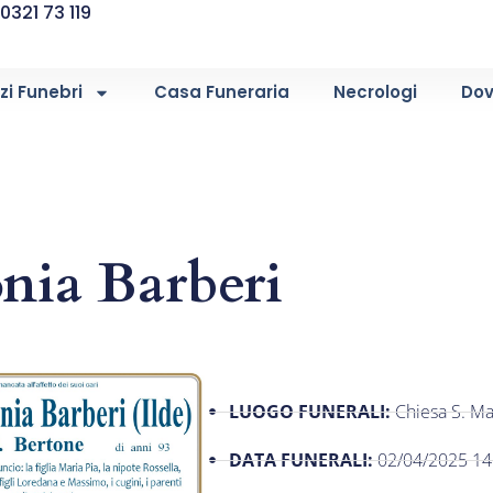
0321 73 119
zi Funebri
Casa Funeraria
Necrologi
Dov
nia Barberi
LUOGO FUNERALI:
Chiesa S. Ma
DATA FUNERALI:
02/04/2025 14