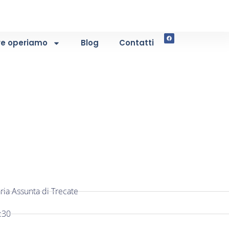
e operiamo
Blog
Contatti
ria Assunta di Trecate
:30