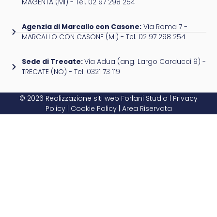
MAGENTA (MI) - Tel. 02 97 298 254
Agenzia di Marcallo con Casone:
Via Roma 7 -
MARCALLO CON CASONE (MI) - Tel. 02 97 298 254
Sede di Trecate:
Via Adua (ang. Largo Carducci 9) -
TRECATE (NO) - Tel. 0321 73 119
© 2026 Realizzazione siti web
Forlani Studio
|
Privacy
Policy
|
Cookie Policy
|
Area Riservata