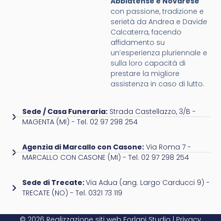
Abbiatense e Novarese
con passione, tradizione e
serietà da Andrea e Davide
Calcaterra, facendo
affidamento su
un’esperienza pluriennale e
sulla loro capacità di
prestare la migliore
assistenza in caso di lutto.
Sede / Casa Funeraria:
Strada Castellazzo, 3/B -
MAGENTA (MI) - Tel. 02 97 298 254
Agenzia di Marcallo con Casone:
Via Roma 7 -
MARCALLO CON CASONE (MI) - Tel. 02 97 298 254
Sede di Trecate:
Via Adua (ang. Largo Carducci 9) -
TRECATE (NO) - Tel. 0321 73 119
© 2026 Realizzazione siti web
Forlani Studio
|
Privacy