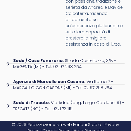
con passione, tradizione e
serietà da Andrea e Davide
Calcaterra, facendo
affidamento su
un’esperienza pluriennale e
sulla loro capacità di
prestare la migliore
assistenza in caso di lutto.
Sede / Casa Funeraria:
Strada Castellazzo, 3/B -
MAGENTA (MI) - Tel. 02 97 298 254
Agenzia di Marcallo con Casone:
Via Roma 7 -
MARCALLO CON CASONE (MI) - Tel. 02 97 298 254
Sede di Trecate:
Via Adua (ang. Largo Carducci 9) -
TRECATE (NO) - Tel. 0321 73 119
© 2026 Realizzazione siti web
Forlani Studio
|
Privacy
Policy
|
Cookie Policy
|
Area Riservata