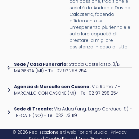
con passione, tradizione e
serietà da Andrea e Davide
Calcaterra, facendo
affidamento su
un’esperienza pluriennale e
sulla loro capacità di
prestare la migliore
assistenza in caso di lutto.
Sede / Casa Funeraria:
Strada Castellazzo, 3/B -
MAGENTA (MI) - Tel. 02 97 298 254
Agenzia di Marcallo con Casone:
Via Roma 7 -
MARCALLO CON CASONE (MI) - Tel. 02 97 298 254
Sede di Trecate:
Via Adua (ang. Largo Carducci 9) -
TRECATE (NO) - Tel. 0321 73 119
© 2026 Realizzazione siti web
Forlani Studio
|
Privacy
Policy
|
Cookie Policy
|
Area Riservata