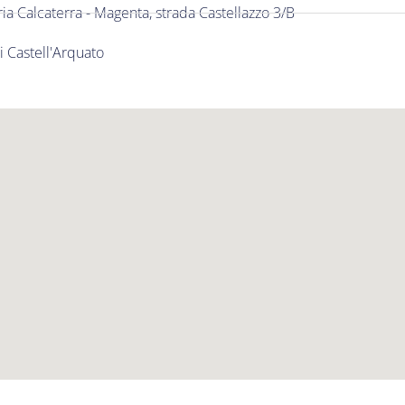
ia Calcaterra - Magenta, strada Castellazzo 3/B
i Castell'Arquato