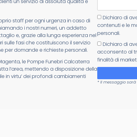
lienti un servizio di assoluta qualità e
Dichiaro di av
oprio staff per ogni urgenza in caso di
contenuti e le m
: chiamando i nostri numeri, un addetto
personali.
glio e, grazie alla lunga esperienza nel
 sulle fasi che costituiscono il servizio
Dichiaro di av
e per domande e richieste personali.
acconsento al tr
finalità di market
 Magenta, le Pompe Funebri Calcaterra
tutta l’area, mettendo a disposizione della
ile in virtu’ dei profondi cambiamenti
* Il messaggio sarà 