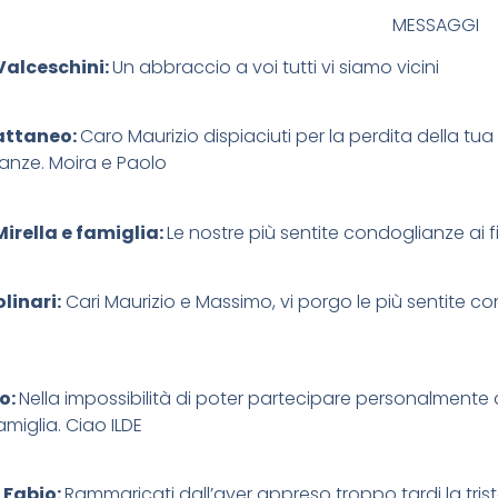
MESSAGGI
Valceschini:
Un abbraccio a voi tutti vi siamo vicini
attaneo:
Caro Maurizio dispiaciuti per la perdita della t
anze. Moira e Paolo
Mirella e famiglia:
Le nostre più sentite condoglianze ai f
linari:
Cari Maurizio e Massimo, vi porgo le più sentite con
zo:
Nella impossibilità di poter partecipare personalmente 
amiglia. Ciao ILDE
 Fabio:
Rammaricati dall’aver appreso troppo tardi la triste