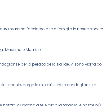
ua cara mamma facciamo a te e famiglia le nostre sincere
igli Massimo e Maurizio
doglianze per la perdita della zia Ilde, vi sono vicina col
alle esequie, porgo le mie più sentite condoglianze a
 notizia, giungano a te e alla tua famiglia le nostre più