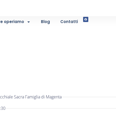
e operiamo
Blog
Contatti
cchiale Sacra Famiglia di Magenta
:30