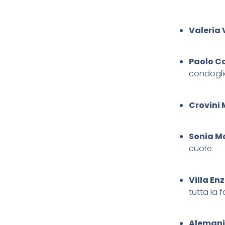
Valeria 
Paolo C
condogli
Crovini 
Sonia Mo
cuore
Villa En
tutta la f
Alemani