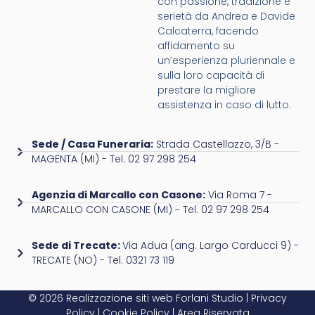
con passione, tradizione e
serietà da Andrea e Davide
Calcaterra, facendo
affidamento su
un’esperienza pluriennale e
sulla loro capacità di
prestare la migliore
assistenza in caso di lutto.
Sede / Casa Funeraria:
Strada Castellazzo, 3/B -
MAGENTA (MI) - Tel. 02 97 298 254
Agenzia di Marcallo con Casone:
Via Roma 7 -
MARCALLO CON CASONE (MI) - Tel. 02 97 298 254
Sede di Trecate:
Via Adua (ang. Largo Carducci 9) -
TRECATE (NO) - Tel. 0321 73 119
© 2026 Realizzazione siti web
Forlani Studio
|
Privacy
Policy
|
Cookie Policy
|
Area Riservata