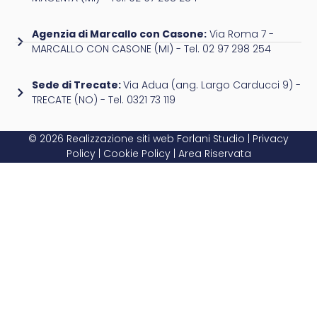
Agenzia di Marcallo con Casone:
Via Roma 7 -
MARCALLO CON CASONE (MI) - Tel. 02 97 298 254
Sede di Trecate:
Via Adua (ang. Largo Carducci 9) -
TRECATE (NO) - Tel. 0321 73 119
© 2026 Realizzazione siti web
Forlani Studio
|
Privacy
Policy
|
Cookie Policy
|
Area Riservata