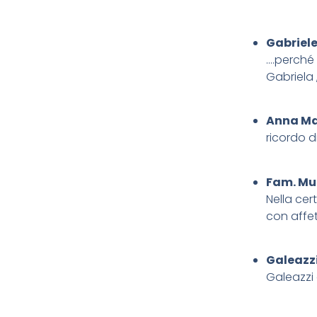
Gabriele
….perché 
Gabriela
Anna Ma
ricordo d
Fam. Mu
Nella cer
con affet
Galeazzi
Galeazzi 