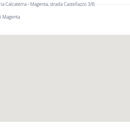
ia Calcaterra - Magenta, strada Castellazzo 3/B
di Magenta