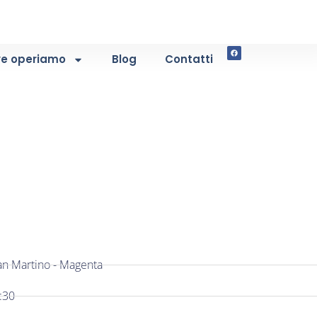
e operiamo
Blog
Contatti
San Martino - Magenta
:30