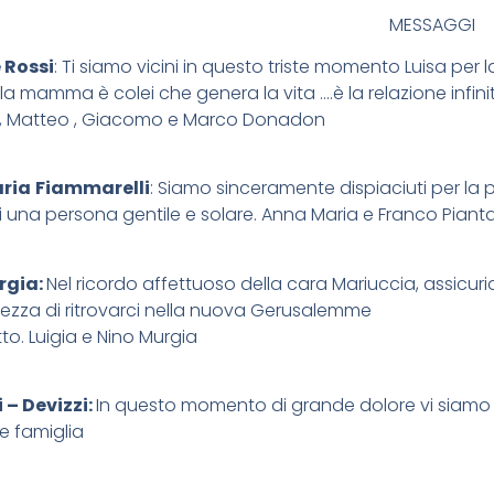
MESSAGGI
 Rossi
: Ti siamo vicini in questo triste momento Luisa per
la mamma è colei che genera la vita ….è la relazione infi
 , Matteo , Giacomo e Marco Donadon
ria
Fiammarelli
: Siamo sinceramente dispiaciuti per la
i una persona gentile e solare. Anna Maria e Franco Piant
rgia:
Nel ricordo affettuoso della cara Mariuccia, assicuria
tezza di ritrovarci nella nuova Gerusalemme
to. Luigia e Nino Murgia
 – Devizzi:
In questo momento di grande dolore vi siamo vi
e famiglia