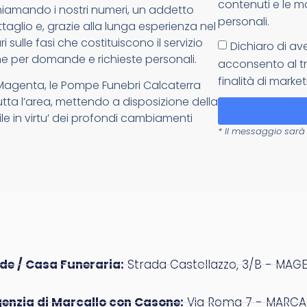
contenuti e le m
: chiamando i nostri numeri, un addetto
personali.
glio e, grazie alla lunga esperienza nel
 sulle fasi che costituiscono il servizio
Dichiaro di av
e per domande e richieste personali.
acconsento al tr
finalità di market
 Magenta, le Pompe Funebri Calcaterra
tutta l’area, mettendo a disposizione della
ile in virtu’ dei profondi cambiamenti
* Il messaggio sarà 
de / Casa Funeraria:
Strada Castellazzo, 3/B - MAGE
enzia di Marcallo con Casone:
Via Roma 7 - MARCAL