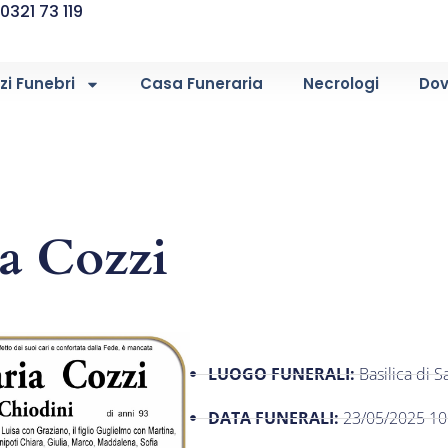
0321 73 119
zi Funebri
Casa Funeraria
Necrologi
Dov
a Cozzi
LUOGO FUNERALI:
Basilica di 
DATA FUNERALI:
23/05/2025 10