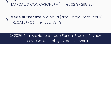
MARCALLO CON CASONE (MI) - Tel. 02 97 298 254
Sede di Trecate:
Via Adua (ang. Largo Carducci 9) -
TRECATE (NO) - Tel. 0321 73 119
© 2026 Realizzazione siti web
Forlani Studio
|
Privacy
Policy
|
Cookie Policy
|
Area Riservata