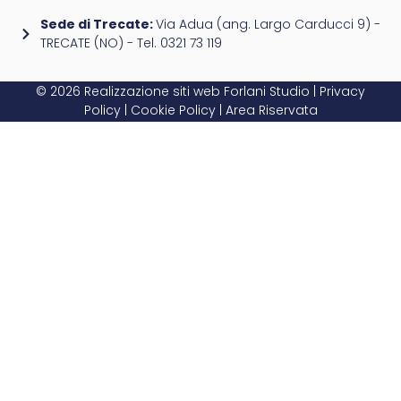
Sede di Trecate:
Via Adua (ang. Largo Carducci 9) -
TRECATE (NO) - Tel. 0321 73 119
© 2026 Realizzazione siti web
Forlani Studio
|
Privacy
Policy
|
Cookie Policy
|
Area Riservata