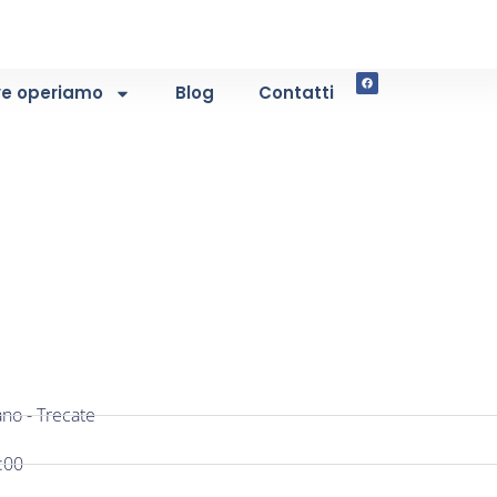
e operiamo
Blog
Contatti
no - Trecate
:00