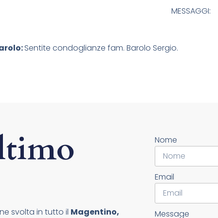
MESSAGGI:
arolo:
Sentite condoglianze fam. Barolo Sergio.
ltimo
Nome
Email
e svolta in tutto il
Magentino,
Message