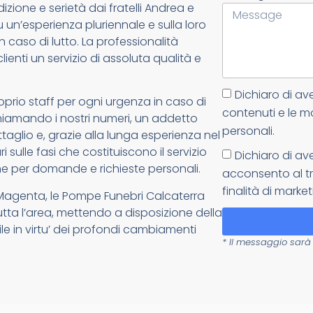
zione e serietà dai fratelli Andrea e
un’esperienza pluriennale e sulla loro
n caso di lutto. La professionalità
lienti un servizio di assoluta qualità e
Dichiaro di av
oprio staff per ogni urgenza in caso di
contenuti e le m
: chiamando i nostri numeri, un addetto
personali.
glio e, grazie alla lunga esperienza nel
 sulle fasi che costituiscono il servizio
Dichiaro di av
e per domande e richieste personali.
acconsento al tr
finalità di market
 Magenta, le Pompe Funebri Calcaterra
tutta l’area, mettendo a disposizione della
ile in virtu’ dei profondi cambiamenti
* Il messaggio sarà 