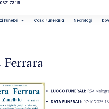
0321 73 119
zi Funebri
Casa Funeraria
Necrologi
Dov
 Ferrara
LUOGO FUNERALI:
RSA Melogra
DATA FUNERALI:
07/10/2025 15