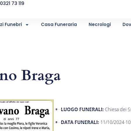
0321 73 119
zi Funebri
Casa Funeraria
Necrologi
Dov
ano Braga
LUOGO FUNERALI:
Chiesa dei S
DATA FUNERALI:
11/10/2024 10