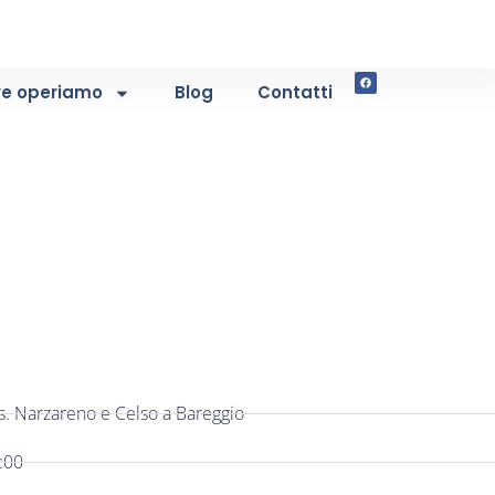
e operiamo
Blog
Contatti
s. Narzareno e Celso a Bareggio
:00