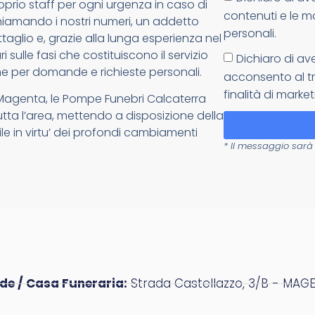
oprio staff per ogni urgenza in caso di
contenuti e le m
: chiamando i nostri numeri, un addetto
personali.
glio e, grazie alla lunga esperienza nel
 sulle fasi che costituiscono il servizio
Dichiaro di av
e per domande e richieste personali.
acconsento al tr
finalità di market
 Magenta, le Pompe Funebri Calcaterra
tutta l’area, mettendo a disposizione della
ile in virtu’ dei profondi cambiamenti
* Il messaggio sarà 
de / Casa Funeraria:
Strada Castellazzo, 3/B - MAGE