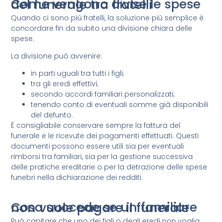
Come vengono divise le spese del funerale tra fratelli
Quando ci sono più fratelli, la soluzione più semplice è
concordare fin da subito una divisione chiara delle
spese.
La divisione può avvenire:
in parti uguali tra tutti i figli;
tra gli eredi effettivi;
secondo accordi familiari personalizzati;
tenendo conto di eventuali somme già disponibili
del defunto.
È consigliabile conservare sempre la fattura del
funerale e le ricevute dei pagamenti effettuati. Questi
documenti possono essere utili sia per eventuali
rimborsi tra familiari, sia per la gestione successiva
delle pratiche ereditarie o per la detrazione delle spese
funebri nella dichiarazione dei redditi.
Cosa succede se un familiare non vuole pagare il funerale
Può capitare che uno dei figli o degli eredi non voglia